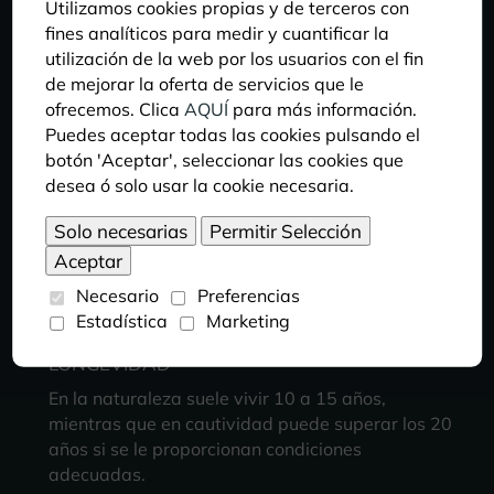
Es un animal carnívoro, que se alimenta de
Utilizamos cookies propias y de terceros con
pequeños peces, gusanos, insectos acuáticos y
fines analíticos para medir y cuantificar la
crustáceos. En cautividad también acepta
utilización de la web por los usuarios con el fin
alimentos preparados como pellets o larvas.
de mejorar la oferta de servicios que le
ofrecemos. Clica
AQUÍ
para más información.
Puedes aceptar todas las cookies pulsando el
botón 'Aceptar', seleccionar las cookies que
HÁBITAT
desea ó solo usar la cookie necesaria.
Vive en lagos, canales y cuerpos de agua dulce
de la región de Xochimilco, Ciudad de México,
prefiriendo aguas frías, limpias y con abundante
vegetación sumergida.
Necesario
Preferencias
Estadística
Marketing
LONGEVIDAD
En la naturaleza suele vivir 10 a 15 años,
mientras que en cautividad puede superar los 20
años si se le proporcionan condiciones
adecuadas.