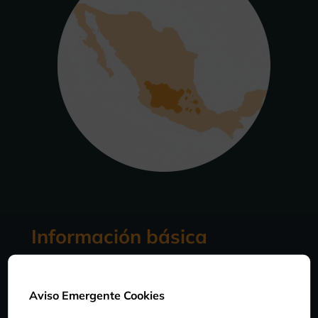
Información básica
Aviso Emergente Cookies
DIETA