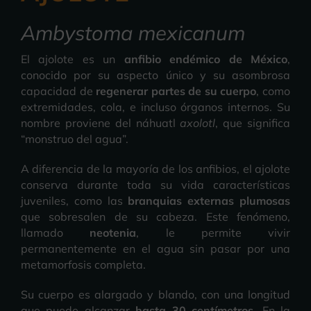
Ambystoma mexicanum
El ajolote es un
anfibio endémico de México
,
conocido por su aspecto único y su asombrosa
capacidad de
regenerar partes de su cuerpo
, como
extremidades, cola, e incluso órganos internos. Su
nombre proviene del náhuatl
axolotl
, que significa
“monstruo del agua”.
A diferencia de la mayoría de los anfibios, el ajolote
conserva durante toda su vida características
juveniles, como las
branquias externas plumosas
que sobresalen de su cabeza. Este fenómeno,
llamado
neotenia
, le permite vivir
permanentemente en el agua sin pasar por una
metamorfosis completa.
Su cuerpo es alargado y blando, con una longitud
que puede alcanzar
hasta 30 centímetros
. En la