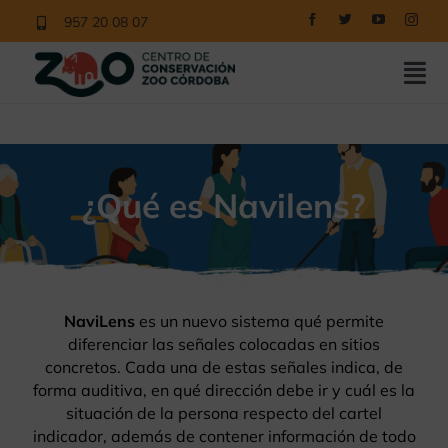
Saltar
957 20 08 07
al
contenido
Tog
Nav
COMPRAR ENTRADAS
CONOCE EL ZOO
¿Qué es Navilens?
NUESTROS PROGRAMAS
EDUCACIÓN
NOTICIAS
NaviLens
es un nuevo sistema qué permite
diferenciar las señales colocadas en sitios
CONTACTO
concretos. Cada una de estas señales indica, de
forma auditiva, en qué dirección debe ir y cuál es la
VISITAS
situación de la persona respecto del cartel
indicador, además de contener información de todo