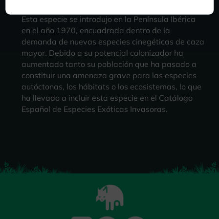
Esta especie se introdujo en la Península Ibérica
en el año 1970, encuadrada dentro de la
demanda de nuevas especies cinegéticas de caza
mayor. Debido a su potencial colonizador ha
aumentado tanto su población que ha pasado a
constituir una amenaza grave para las especies
autóctonas, los hábitats o los ecosistemas, lo que
ha llevado a incluir esta especie en el Catálogo
Español de Especies Exóticas Invasoras.