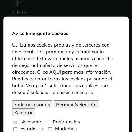
DIETA
Estos herbívoros del grupo de los rumiantes se
alimentan de pastos y plantas, además de
Aviso Emergente Cookies
ramonear hojas y frutos de los árboles.
Utilizamos cookies propias y de terceros con
fines analíticos para medir y cuantificar la
utilización de la web por los usuarios con el fin
HÁBITAT
de mejorar la oferta de servicios que le
Habita en zonas rocosas de las montañas del
ofrecemos. Clica
AQUÍ
para más información.
norte de África.
Puedes aceptar todas las cookies pulsando el
botón 'Aceptar', seleccionar las cookies que
desea ó solo usar la cookie necesaria.
LONGEVIDAD
Pueden vivir entre 15 y 20 años.
Necesario
Preferencias
¿Sabías que?
Estadística
Marketing