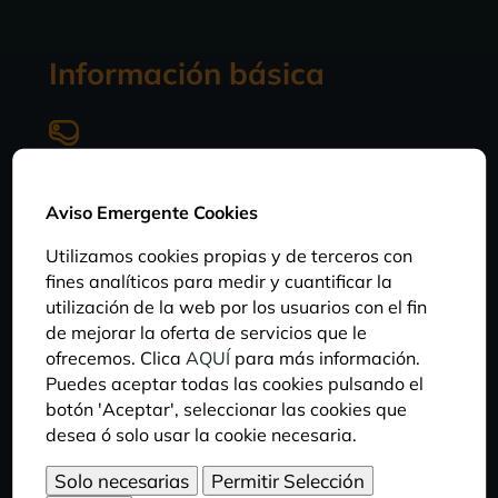
Información básica
DIETA
Tienen una dieta carnívora basada en carroña de
Aviso Emergente Cookies
animales. Son más escrupulosos que los buitres
leonados, al alimentarse casi exclusivamente de
Utilizamos cookies propias y de terceros con
materia muscular, evitando las vísceras.
fines analíticos para medir y cuantificar la
utilización de la web por los usuarios con el fin
de mejorar la oferta de servicios que le
ofrecemos. Clica
AQUÍ
para más información.
HÁBITAT
Puedes aceptar todas las cookies pulsando el
Habita áreas montañosas con bosque o matorral
botón 'Aceptar', seleccionar las cookies que
mediterráneo y llanuras arboladas del sur de
desea ó solo usar la cookie necesaria.
Euroasia, desde la Península Ibérica hasta el
norte de la India, China, Mongolia y sur de Siberia.