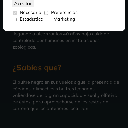
Necesario
Preferencias
LONGEVIDAD
Estadística
Marketing
Pueden vivir hasta 30 años en la naturaleza,
llegando a alcanzar los 40 años bajo cuidado
controlado por humanos en instalaciones
zoológicas.
¿Sabías que?
El buitre negro en sus vuelos sigue la presencia de
córvidos, alimoches o buitres leonados,
valiéndose de la gran capacidad visual y olfativa
de éstos, para aprovecharse de los restos de
carroña que los anteriores localizan.