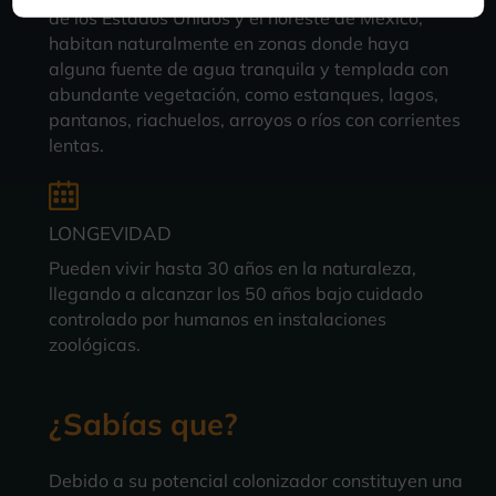
de los Estados Unidos y el noreste de México,
habitan naturalmente en zonas donde haya
alguna fuente de agua tranquila y templada con
abundante vegetación, como estanques, lagos,
pantanos, riachuelos, arroyos o ríos con corrientes
lentas.
LONGEVIDAD
Pueden vivir hasta 30 años en la naturaleza,
llegando a alcanzar los 50 años bajo cuidado
controlado por humanos en instalaciones
zoológicas.
¿Sabías que?
Debido a su potencial colonizador constituyen una