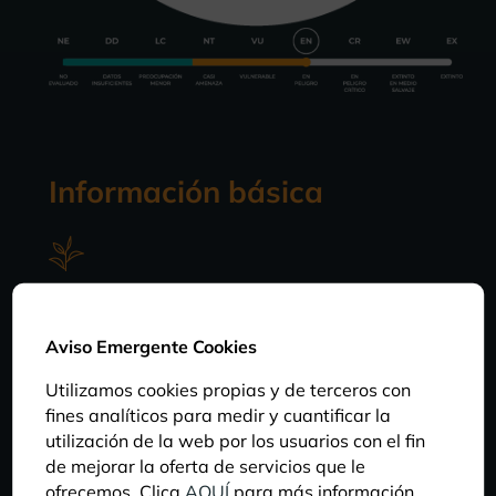
Información básica
DIETA
Herbívora. Se alimentan principalmente
Aviso Emergente Cookies
ramoneando hojas y frutos de árboles como las
acacias.
Utilizamos cookies propias y de terceros con
fines analíticos para medir y cuantificar la
utilización de la web por los usuarios con el fin
HÁBITAT
de mejorar la oferta de servicios que le
ofrecemos. Clica
AQUÍ
para más información.