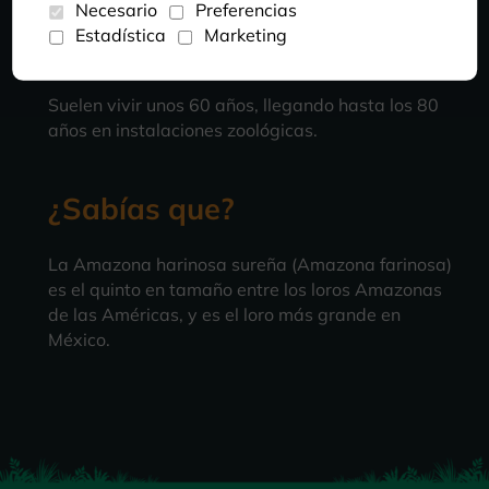
Necesario
Preferencias
Estadística
Marketing
LONGEVIDAD
Suelen vivir unos 60 años, llegando hasta los 80
años en instalaciones zoológicas.
¿Sabías que?
La Amazona harinosa sureña (Amazona farinosa)
es el quinto en tamaño entre los loros Amazonas
de las Américas, y es el loro más grande en
México.