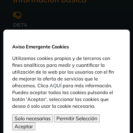
DIETA
El loro harinoso se alimenta de frutas, bayas,
brotes de árboles y semillas. Es un loro
Aviso Emergente Cookies
relativamente común. Guyana y Surinam
exportan bastantes de estas aves cada año.
Utilizamos cookies propias y de terceros con
fines analíticos para medir y cuantificar la
utilización de la web por los usuarios con el fin
HÁBITAT
de mejorar la oferta de servicios que le
ofrecemos. Clica
AQUÍ
para más información.
Se encuentra en las regiones tropicales de
Puedes aceptar todas las cookies pulsando el
América Central y Suramérica. Frecuenta el
botón 'Aceptar', seleccionar las cookies que
bosque húmedo y semi-húmedo (raras veces el
desea ó solo usar la cookie necesaria.
bosque caducifolio) y las plantaciones. En las
regiones donde predominan los hábitats
abiertos/secos se limita al bosque de galería o
está totalmente ausente.