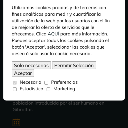
Utilizamos cookies propias y de terceros con
DIETA
fines analíticos para medir y cuantificar la
De alimentación omnívora, se nutre
utilización de la web por los usuarios con el fin
principalmente de fruta, hojas, corteza de árboles
de mejorar la oferta de servicios que le
y pequeños invertebrados e insectos,
ofrecemos. Clica
AQUÍ
para más información.
completando también su dieta con tubérculos,
Puedes aceptar todas las cookies pulsando el
raíces, semillas y huevos de ave.
botón 'Aceptar', seleccionar las cookies que
desea ó solo usar la cookie necesaria.
HÁBITAT
Regiones rocosas y acantilados con matorral y
Necesario
Preferencias
bosques montañosos de encinas, robles, abetos y
Estadística
Marketing
cedros de la sierra del Atlas en Argelia y
Marruecos. Existe también una pequeña
población introducida por el ser humano en
Gibraltar.