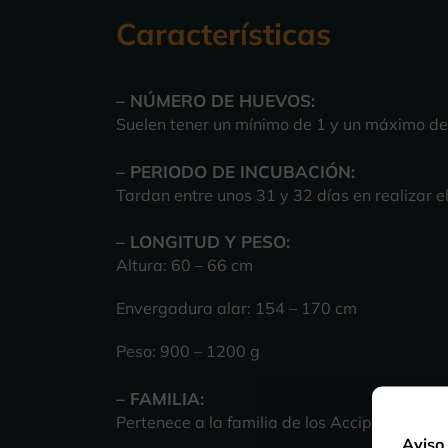
Características
– NÚMERO DE HUEVOS:
Suelen tener un mínimo de 1 y un máximo de
– PERIODO DE INCUBACIÓN:
Tardan entre unos 31 y 32 días en realizar e
– LONGITUD Y PESO:
Altura: 60 – 66 cm
Envergadura alar: 154 – 170 cm
Peso: 900 – 1200 g
–
FAMILIA:
Pertenece a la familia de los Accipitridae (Ac
Aviso