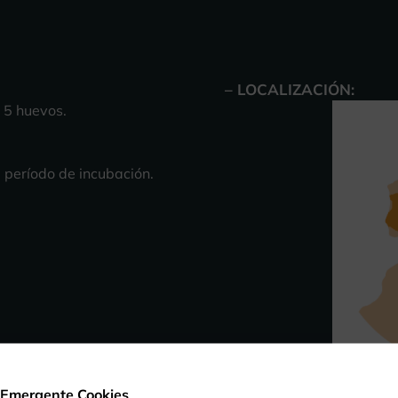
– LOCALIZACIÓN:
 5 huevos.
l período de incubación.
cipitriformes).
 Emergente Cookies