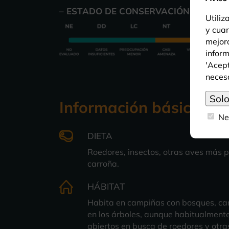
– ESTADO DE CONSERVACIÓN:
Utiliz
y cuan
mejora
inform
'Acept
neces
Información básica
Ne
DIETA
Roedores, insectos, otras aves más p
carroña.
HÁBITAT
Habita en campiñas con bosques, ca
en los árboles, aunque habitualment
abiertos en busca de roedores y otras