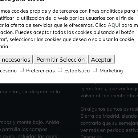
amos cookies propias y de terceros con fines analíticos para
tificar la utilización de la web por los usuarios con el fin de
r la oferta de servicios que le ofrecemos. Clica
AQUÍ
para m
ación. Puedes aceptar todas las cookies pulsando el botón
ar', seleccionar las cookies que desea ó solo usar la cookie
aria.
¿Sabías que?
cesario
Preferencias
Estadística
Marketing
En los pasos migratorio
ejemplares, que vuelan ju
equeñas, sin despreciar la
volver al continente afric
En algunos puntos es resi
Sierra de Madrid, siendo 
mpos y monte bajo. Anida
contrario que su semejan
e patrulla los campos
ver más en periodo estiva
 aves, incluidas las aves
Península.