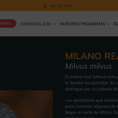
957 20 08 07
CONOCE EL ZOO
NUESTROS PROGRAMAS
E
TRADAS
MILANO RE
Milvus milvus
El milano real
​ (
Milvus milv
la familia Accipitridae. Es
distingue por su cabeza de 
Los ejemplares que anidan 
para invernar; algunos de e
llegar al norte de África. S