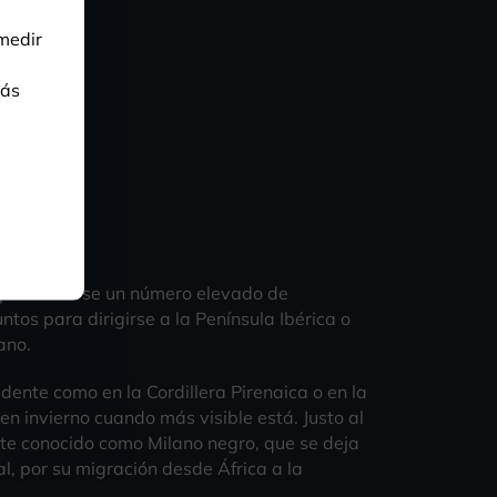
 medir
ás
s puede verse un número elevado de
ntos para dirigirse a la Península Ibérica o
ano.
dente como en la Cordillera Pirenaica o en la
en invierno cuando más visible está. Justo al
te conocido como Milano negro, que se deja
l, por su migración desde África a la