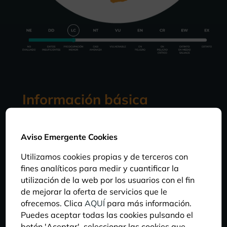
Información básica
Aviso Emergente Cookies
DIETA
Utilizamos cookies propias y de terceros con
Es un animal vegetariano que se alimenta de
fines analíticos para medir y cuantificar la
raíces, tubérculos, grano, frutos caídos y corteza
utilización de la web por los usuarios con el fin
de árboles, pudiendo comer ocasionalmente
de mejorar la oferta de servicios que le
carroña o esqueletos viejos, que roen en busca de
ofrecemos. Clica
AQUÍ
para más información.
sales minerales.
Puedes aceptar todas las cookies pulsando el
botón 'Aceptar', seleccionar las cookies que