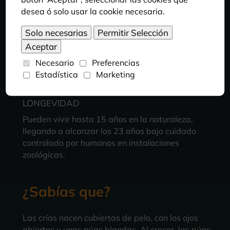
desea ó solo usar la cookie necesaria.
HÁBITAT
Habita zonas rocosas y colinas con vegetación
del sur de África, con altitudes entre el nivel del
mar y los 2000 metros.
Necesario
Preferencias
Estadística
Marketing
LONGEVIDAD
Pueden vivir hasta 15 años en la naturaleza,
llegando a alcanzar los 23 años bajo cuidado
controlado por humanos en instalaciones
zoológicas.
¿Sabías que?
Las crías nacen cubiertas de pelo, con los ojos
abiertos y unas púas blandas. Al crecer, las púas