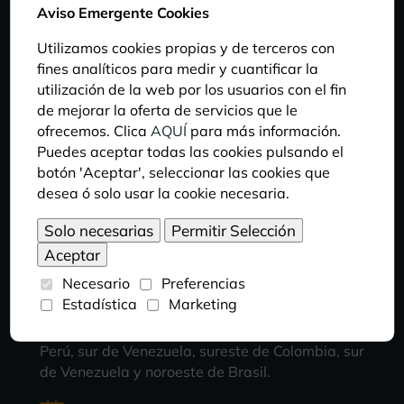
Aviso Emergente Cookies
Utilizamos cookies propias y de terceros con
fines analíticos para medir y cuantificar la
DIETA
utilización de la web por los usuarios con el fin
Es un animal omnívoro que se alimenta frutas,
de mejorar la oferta de servicios que le
hojas, flores, semillas, brotes verdes, néctar,
ofrecemos. Clica
AQUÍ
para más información.
pequeños insectos e incluso huevos de aves y
Puedes aceptar todas las cookies pulsando el
pequeños vertebrados.
botón 'Aceptar', seleccionar las cookies que
desea ó solo usar la cookie necesaria.
HÁBITAT
Habita en boques tropicales de tierras bajas,
Necesario
Preferencias
pudiendo también encontrarse en bosques
Estadística
Marketing
secundarios o regenerados y en zonas de cultivo.
Se distribuye por diferentes regiones del norte de
Perú, sur de Venezuela, sureste de Colombia, sur
de Venezuela y noroeste de Brasil.