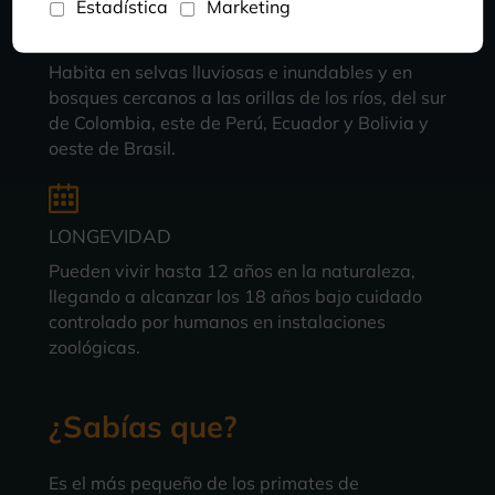
Estadística
Marketing
HÁBITAT
Habita en selvas lluviosas e inundables y en
bosques cercanos a las orillas de los ríos, del sur
de Colombia, este de Perú, Ecuador y Bolivia y
oeste de Brasil.
LONGEVIDAD
Pueden vivir hasta 12 años en la naturaleza,
llegando a alcanzar los 18 años bajo cuidado
controlado por humanos en instalaciones
zoológicas.
¿Sabías que?
Es el más pequeño de los primates de