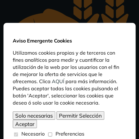
Aviso Emergente Cookies
Utilizamos cookies propias y de terceros con
fines analíticos para medir y cuantificar la
utilización de la web por los usuarios con el fin
de mejorar la oferta de servicios que le
ofrecemos. Clica
AQUÍ
para más información.
Puedes aceptar todas las cookies pulsando el
DIETA
botón 'Aceptar', seleccionar las cookies que
desea ó solo usar la cookie necesaria.
Es un animal omnívoro que se alimenta sobre todo
de resinas vegetales y de pequeños
invertebrados, pero puede comer también frutos,
brotes tiernos, flores y néctar.
Necesario
Preferencias