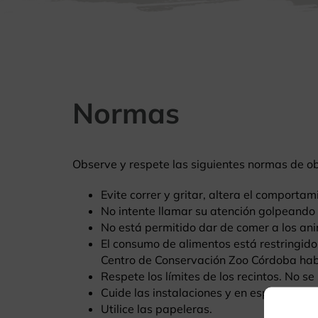
Normas
Observe y respete las siguientes normas de ob
Evite correr y gritar, altera el comportam
No intente llamar su atención golpeando 
No está permitido dar de comer a los an
El consumo de alimentos está restringido 
Centro de Conservación Zoo Córdoba habi
Respete los límites de los recintos. No s
Cuide las instalaciones y en especial las
Utilice las papeleras.