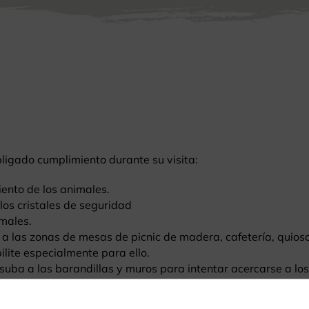
ligado cumplimiento durante su visita:
iento de los animales.
los cristales de seguridad
imales.
a las zonas de mesas de picnic de madera, cafetería, quiosco
lite especialmente para ello.
e suba a las barandillas y muros para intentar acercarse a lo
 zonas ajardinadas.