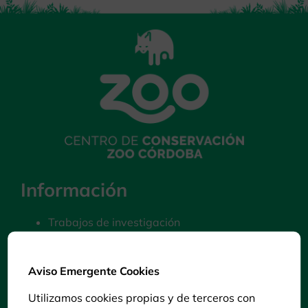
Información
Trabajos de investigación
Colaboraciones
Preguntas Frecuentes
Contacto
Aviso Emergente Cookies
Política de Cookies
Utilizamos cookies propias y de terceros con
Aviso legal y Política de privacidad