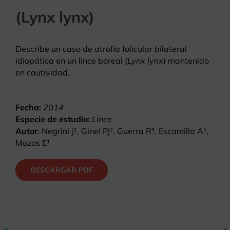
(Lynx lynx)
Describe un caso de atrofia folicular bilateral
idiopática en un lince boreal (
Lynx lynx
) mantenido
en cautividad.
Fecha:
2014
Especie de estudio:
Lince
Autor
: Negrini J¹, Ginel PJ², Guerra R³, Escamilla A¹,
Mozos E¹
DESCARGAR PDF