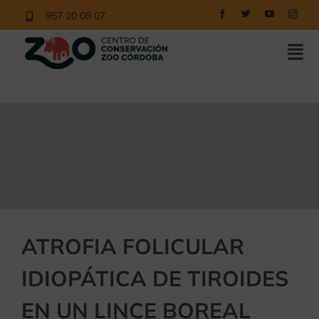
Saltar
957 20 08 07
al
contenido
Tog
Nav
COMPRAR ENTRADAS
CONOCE EL ZOO
NUESTROS PROGRAMAS
EDUCACIÓN
NOTICIAS
ATROFIA FOLICULAR
CONTACTO
IDIOPÁTICA DE TIROIDES
VISITAS
EN UN LINCE BOREAL