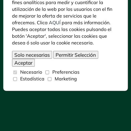
fines analíticos para medir y cuantificar la
Declaración de accesibilidad
utilización de la web por los usuarios con el fin
Puedes consultar la información del C. C. Zoo
de mejorar la oferta de servicios que le
Córdoba en LECTURA FÁCIL pulsando sobre
ofrecemos. Clica
AQUÍ
para más información.
siguiente icono:
Puedes aceptar todas las cookies pulsando el
botón 'Aceptar', seleccionar las cookies que
desea ó solo usar la cookie necesaria.
Necesario
Preferencias
Dónde encontrarnos
Estadística
Marketing