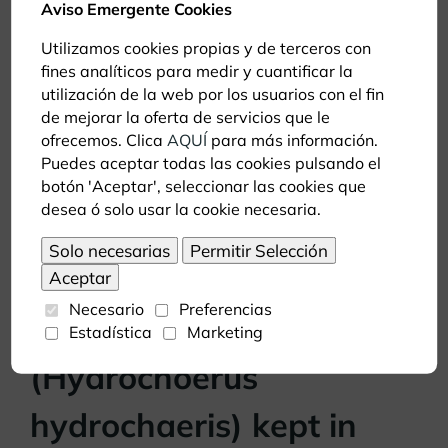
Aviso Emergente Cookies
Lutreola)
Utilizamos cookies propias y de terceros con
fines analíticos para medir y cuantificar la
The present study reports the first case of fatal
utilización de la web por los usuarios con el fin
Acinetobacter baumannii infection in the
de mejorar la oferta de servicios que le
ofrecemos. Clica
AQUÍ
para más información.
Puedes aceptar todas las cookies pulsando el
botón 'Aceptar', seleccionar las cookies que
desea ó solo usar la cookie necesaria.
Outbreak of Yersinia
pseudotuberculosis in
Necesario
Preferencias
capybaras
Estadística
Marketing
(Hydrochoerus
hydrochaeris) kept in