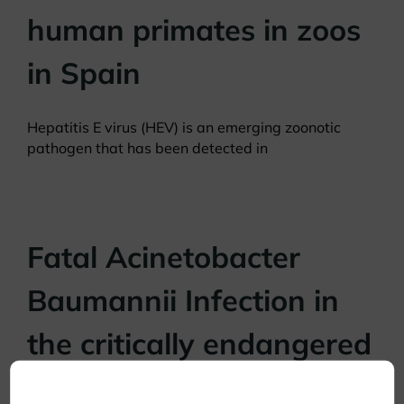
human primates in zoos
in Spain
Hepatitis E virus (HEV) is an emerging zoonotic
pathogen that has been detected in
Fatal Acinetobacter
Baumannii Infection in
the critically endangered
European mink (Mustela