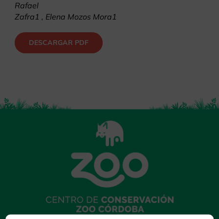
Rafael
Zafra1 , Elena Mozos Mora1
DESCARGAR PDF