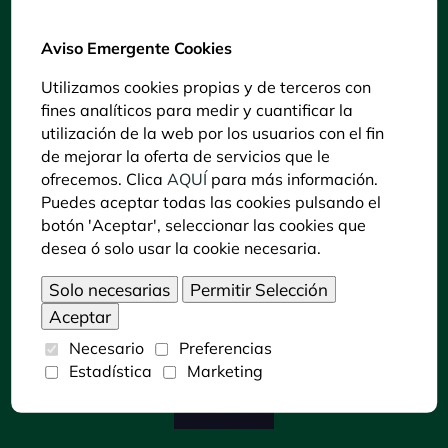
Información
Aviso Emergente Cookies
Trabajos de investigación
Utilizamos cookies propias y de terceros con
Colaboraciones
fines analíticos para medir y cuantificar la
Preguntas Frecuentes
utilización de la web por los usuarios con el fin
Contacto
de mejorar la oferta de servicios que le
Política de Cookies
ofrecemos. Clica
AQUÍ
para más información.
Aviso legal y Política de privacidad
Puedes aceptar todas las cookies pulsando el
Declaración de accesibilidad
botón 'Aceptar', seleccionar las cookies que
desea ó solo usar la cookie necesaria.
Puedes consultar la información del C. C. Zoo
Córdoba en LECTURA FÁCIL pulsando sobre
siguiente icono:
Necesario
Preferencias
Estadística
Marketing