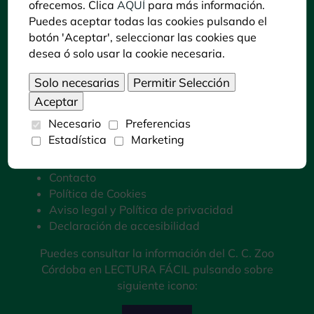
ofrecemos. Clica
AQUÍ
para más información.
Puedes aceptar todas las cookies pulsando el
botón 'Aceptar', seleccionar las cookies que
desea ó solo usar la cookie necesaria.
Información
Necesario
Preferencias
Trabajos de investigación
Estadística
Marketing
Colaboraciones
Preguntas Frecuentes
Contacto
Política de Cookies
Aviso legal y Política de privacidad
Declaración de accesibilidad
Puedes consultar la información del C. C. Zoo
Córdoba en LECTURA FÁCIL pulsando sobre
siguiente icono: