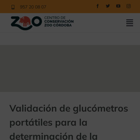
Saltar
957 20 08 07
al
contenido
Tog
Nav
COMPRAR ENTRADAS
CONOCE EL ZOO
NUESTROS PROGRAMAS
EDUCACIÓN
NOTICIAS
Validación de glucómetros
CONTACTO
portátiles para la
VISITAS
determinación de la