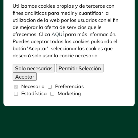
Contacto
Utilizamos cookies propias y de terceros con
Política de Cookies
fines analíticos para medir y cuantificar la
Aviso legal y Política de privacidad
utilización de la web por los usuarios con el fin
Declaración de accesibilidad
de mejorar la oferta de servicios que le
ofrecemos. Clica
AQUÍ
para más información.
Puedes consultar la información del C. C. Zoo
Puedes aceptar todas las cookies pulsando el
Córdoba en LECTURA FÁCIL pulsando sobre
botón 'Aceptar', seleccionar las cookies que
siguiente icono:
desea ó solo usar la cookie necesaria.
Necesario
Preferencias
Estadística
Marketing
Dónde encontrarnos