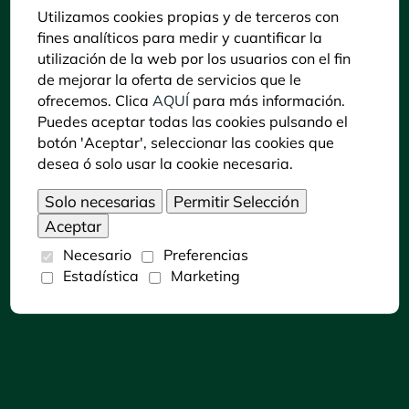
Contacto
Utilizamos cookies propias y de terceros con
Política de Cookies
fines analíticos para medir y cuantificar la
Aviso legal y Política de privacidad
utilización de la web por los usuarios con el fin
Declaración de accesibilidad
de mejorar la oferta de servicios que le
ofrecemos. Clica
AQUÍ
para más información.
Puedes consultar la información del C. C. Zoo
Puedes aceptar todas las cookies pulsando el
Córdoba en LECTURA FÁCIL pulsando sobre
botón 'Aceptar', seleccionar las cookies que
siguiente icono:
desea ó solo usar la cookie necesaria.
Necesario
Preferencias
Estadística
Marketing
Dónde encontrarnos