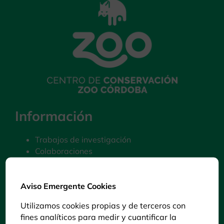
Información
Trabajos de investigación
Colaboraciones
Preguntas Frecuentes
Contacto
Aviso Emergente Cookies
Política de Cookies
Aviso legal y Política de privacidad
Utilizamos cookies propias y de terceros con
Declaración de accesibilidad
fines analíticos para medir y cuantificar la