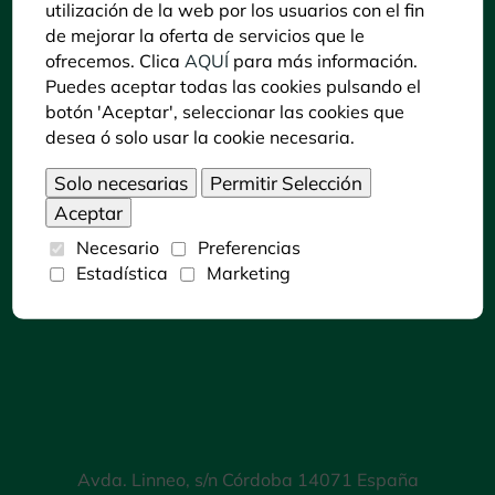
utilización de la web por los usuarios con el fin
Puedes consultar la información del C. C. Zoo
de mejorar la oferta de servicios que le
Córdoba en LECTURA FÁCIL pulsando sobre
ofrecemos. Clica
AQUÍ
para más información.
siguiente icono:
Puedes aceptar todas las cookies pulsando el
botón 'Aceptar', seleccionar las cookies que
desea ó solo usar la cookie necesaria.
Dónde encontrarnos
Necesario
Preferencias
Estadística
Marketing
Avda. Linneo, s/n Córdoba 14071 España