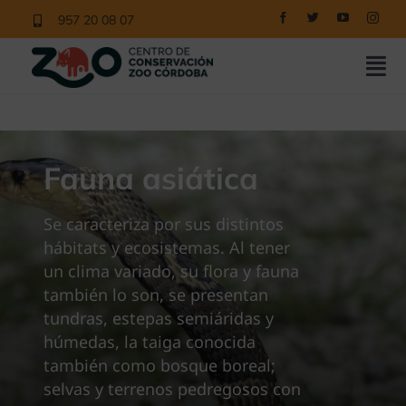
Saltar
957 20 08 07
al
contenido
Tog
Nav
COMPRAR ENTRADAS
CONOCE EL ZOO
Fauna asiática
NUESTROS PROGRAMAS
Se caracteriza por sus distintos
EDUCACIÓN
hábitats y ecosistemas. Al tener
un clima variado, su flora y fauna
NOTICIAS
también lo son, se presentan
tundras, estepas semiáridas y
CONTACTO
húmedas, la taiga conocida
VISITAS
también como bosque boreal;
selvas y terrenos pedregosos con