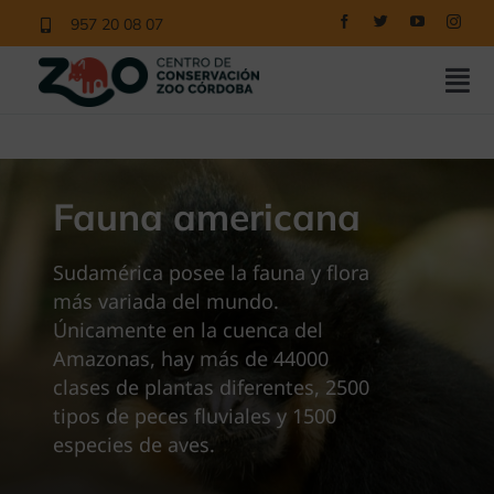
Saltar
957 20 08 07
al
contenido
Tog
Nav
COMPRAR ENTRADAS
CONOCE EL ZOO
Fauna americana
NUESTROS PROGRAMAS
Sudamérica posee la fauna y flora
EDUCACIÓN
más variada del mundo.
Únicamente en la cuenca del
NOTICIAS
Amazonas, hay más de 44000
clases de plantas diferentes, 2500
CONTACTO
tipos de peces fluviales y 1500
VISITAS
especies de aves.